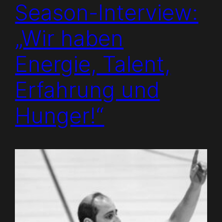
Season-Interview:
„Wir haben
Energie, Talent,
Erfahrung und
Hunger!“