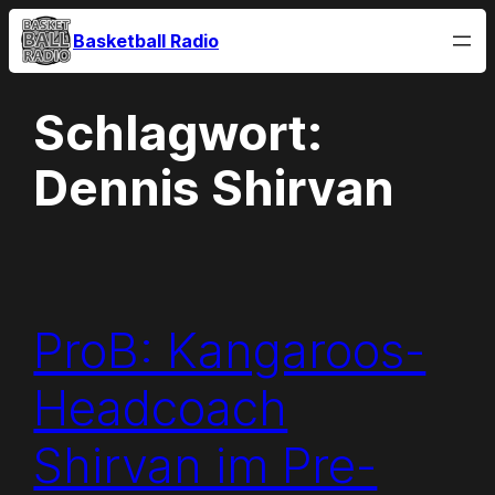
Zum
Basketball Radio
Inhalt
springen
Schlagwort:
Dennis Shirvan
ProB: Kangaroos-
Headcoach
Shirvan im Pre-